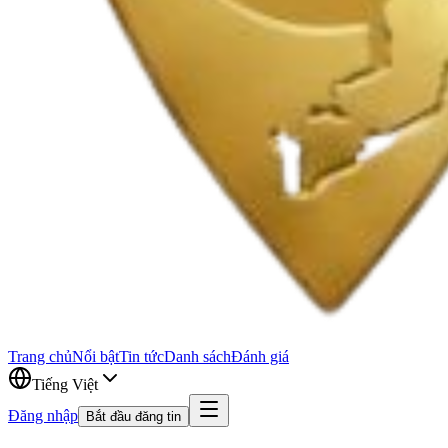
Trang chủ
Nổi bật
Tin tức
Danh sách
Đánh giá
Tiếng Việt
Đăng nhập
Bắt đầu đăng tin