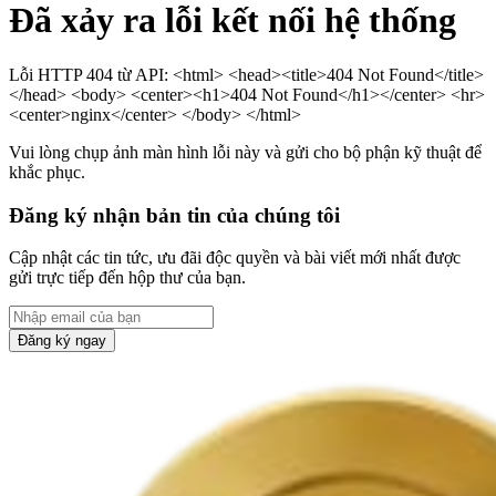
Đã xảy ra lỗi kết nối hệ thống
Lỗi HTTP 404 từ API: <html> <head><title>404 Not Found</title>
</head> <body> <center><h1>404 Not Found</h1></center> <hr>
<center>nginx</center> </body> </html>
Vui lòng chụp ảnh màn hình lỗi này và gửi cho bộ phận kỹ thuật để
khắc phục.
Đăng ký nhận bản tin của chúng tôi
Cập nhật các tin tức, ưu đãi độc quyền và bài viết mới nhất được
gửi trực tiếp đến hộp thư của bạn.
Đăng ký ngay