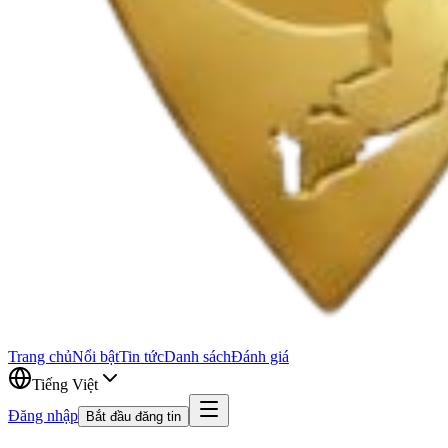
Trang chủ
Nổi bật
Tin tức
Danh sách
Đánh giá
Tiếng Việt
Đăng nhập
Bắt đầu đăng tin