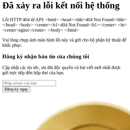
Đã xảy ra lỗi kết nối hệ thống
Lỗi HTTP 404 từ API: <html> <head><title>404 Not Found</title>
</head> <body> <center><h1>404 Not Found</h1></center> <hr>
<center>nginx</center> </body> </html>
Vui lòng chụp ảnh màn hình lỗi này và gửi cho bộ phận kỹ thuật để
khắc phục.
Đăng ký nhận bản tin của chúng tôi
Cập nhật các tin tức, ưu đãi độc quyền và bài viết mới nhất được
gửi trực tiếp đến hộp thư của bạn.
Đăng ký ngay