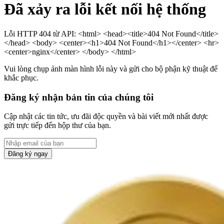
Đã xảy ra lỗi kết nối hệ thống
Lỗi HTTP 404 từ API: <html> <head><title>404 Not Found</title>
</head> <body> <center><h1>404 Not Found</h1></center> <hr>
<center>nginx</center> </body> </html>
Vui lòng chụp ảnh màn hình lỗi này và gửi cho bộ phận kỹ thuật để
khắc phục.
Đăng ký nhận bản tin của chúng tôi
Cập nhật các tin tức, ưu đãi độc quyền và bài viết mới nhất được
gửi trực tiếp đến hộp thư của bạn.
Đăng ký ngay