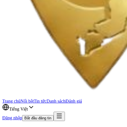
Trang chủ
Nổi bật
Tin tức
Danh sách
Đánh giá
Tiếng Việt
Đăng nhập
Bắt đầu đăng tin