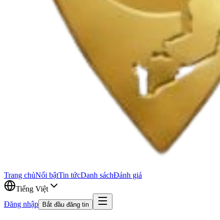
Trang chủ
Nổi bật
Tin tức
Danh sách
Đánh giá
Tiếng Việt
Đăng nhập
Bắt đầu đăng tin