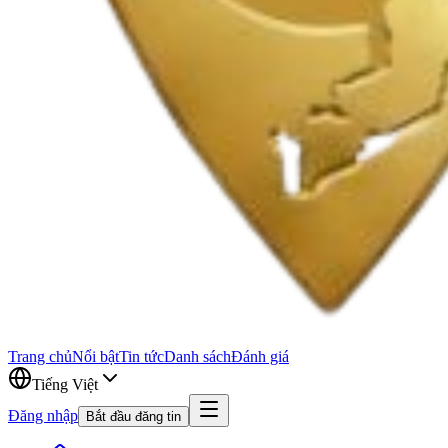
Trang chủ
Nổi bật
Tin tức
Danh sách
Đánh giá
Tiếng Việt
Đăng nhập
Bắt đầu đăng tin