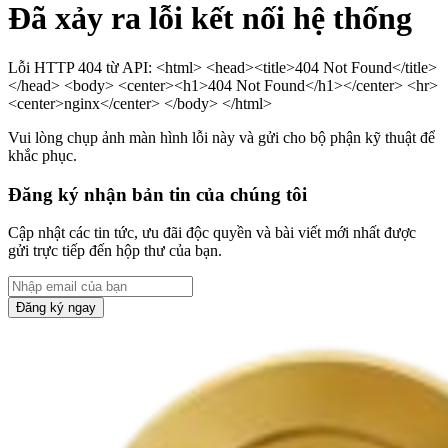
Đã xảy ra lỗi kết nối hệ thống
Lỗi HTTP 404 từ API: <html> <head><title>404 Not Found</title>
</head> <body> <center><h1>404 Not Found</h1></center> <hr>
<center>nginx</center> </body> </html>
Vui lòng chụp ảnh màn hình lỗi này và gửi cho bộ phận kỹ thuật để
khắc phục.
Đăng ký nhận bản tin của chúng tôi
Cập nhật các tin tức, ưu đãi độc quyền và bài viết mới nhất được
gửi trực tiếp đến hộp thư của bạn.
Đăng ký ngay