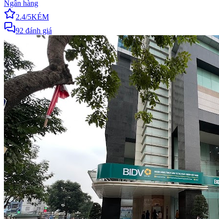
Ngân hàng
2.4
/5
KÉM
92
đánh giá