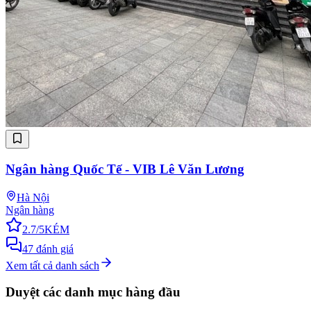
Ngân hàng Quốc Tế - VIB Lê Văn Lương
Hà Nội
Ngân hàng
2.7
/5
KÉM
47
đánh giá
Xem tất cả danh sách
Duyệt các danh mục hàng đầu