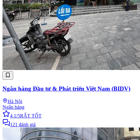
Ngân hàng Đầu tư & Phát triển Việt Nam (BIDV)
Hà Nội
Ngân hàng
4.1
/5
RẤT TỐT
121
đánh giá