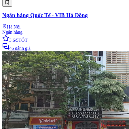
Ngân hàng Quốc Tế - VIB Hà Đông
Hà Nội
Ngân hàng
3.6
/5
TỐT
46
đánh giá