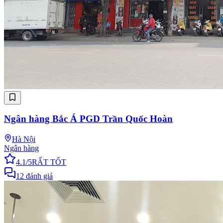
Ngân hàng Bắc Á PGD Trần Quốc Hoàn
Hà Nội
Ngân hàng
4.1
/5
RẤT TỐT
12
đánh giá