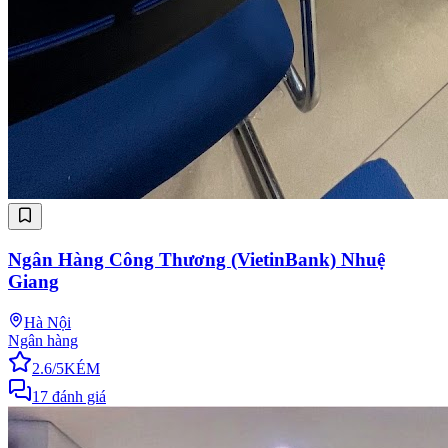
Ngân Hàng Công Thương (VietinBank) Nhuệ
Giang
Hà Nội
Ngân hàng
2.6
/5
KÉM
17
đánh giá