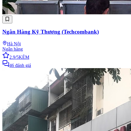
Ngân Hàng Kỹ Thương (Techcombank)
Hà Nội
Ngân hàng
2.9
/5
KÉM
46
đánh giá