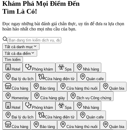
Khám Phá Mọi Điểm Đến
Tìm Là Có!
Đọc ngay những bài đánh giá chân thực, uy tín để đưa ra lựa chọn
hoàn hảo nhất cho mọi nhu cầu của bạn.
Tất cả danh mục
Tất cả địa điểm
Tìm kiếm
Hotel
Phòng khám
Spa
Nhà hàng
Đại lý du lịch
Cửa hàng điện tử
Quán cafe
Cửa hàng
Bảo tàng
Cửa hàng thú nuôi
Quán bia
Homestay
Cửa hàng giày
Dịch vụ Công chứng
Hotel
Phòng khám
Spa
Nhà hàng
Đại lý du lịch
Cửa hàng điện tử
Quán cafe
Cửa hàng
Bảo tàng
Cửa hàng thú nuôi
Quán bia