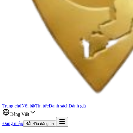
Trang chủ
Nổi bật
Tin tức
Danh sách
Đánh giá
Tiếng Việt
Đăng nhập
Bắt đầu đăng tin