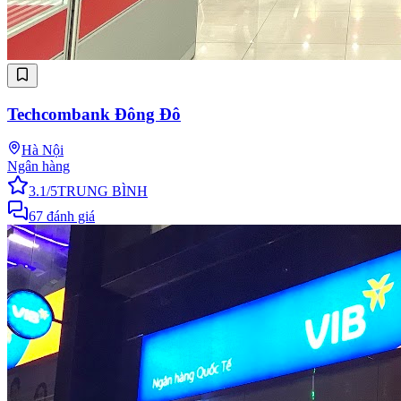
Techcombank Đông Đô
Hà Nội
Ngân hàng
3.1
/5
TRUNG BÌNH
67
đánh giá