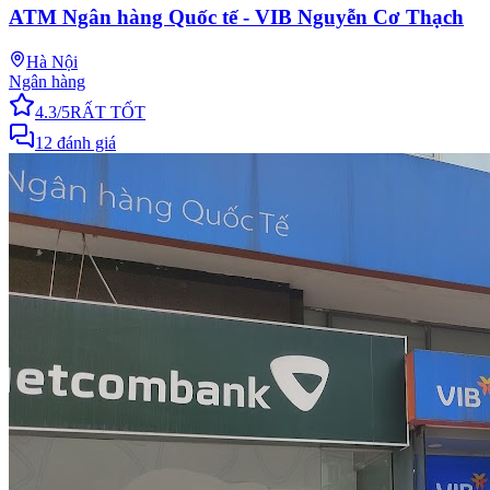
ATM Ngân hàng Quốc tế - VIB Nguyễn Cơ Thạch
Hà Nội
Ngân hàng
4.3
/5
RẤT TỐT
12
đánh giá