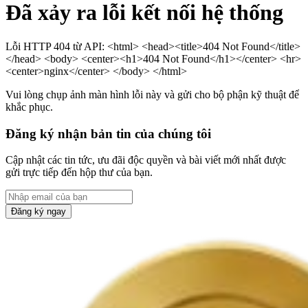
Đã xảy ra lỗi kết nối hệ thống
Lỗi HTTP 404 từ API: <html> <head><title>404 Not Found</title>
</head> <body> <center><h1>404 Not Found</h1></center> <hr>
<center>nginx</center> </body> </html>
Vui lòng chụp ảnh màn hình lỗi này và gửi cho bộ phận kỹ thuật để
khắc phục.
Đăng ký nhận bản tin của chúng tôi
Cập nhật các tin tức, ưu đãi độc quyền và bài viết mới nhất được
gửi trực tiếp đến hộp thư của bạn.
Đăng ký ngay