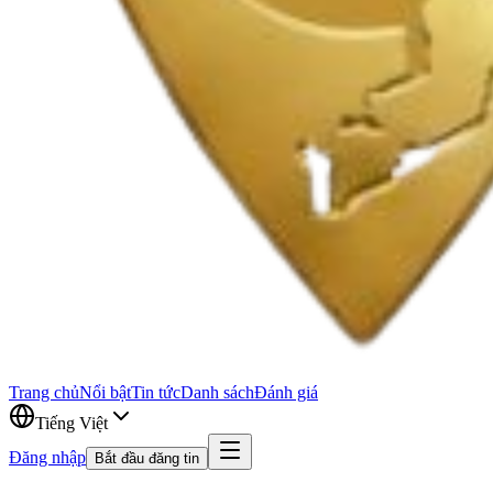
Trang chủ
Nổi bật
Tin tức
Danh sách
Đánh giá
Tiếng Việt
Đăng nhập
Bắt đầu đăng tin