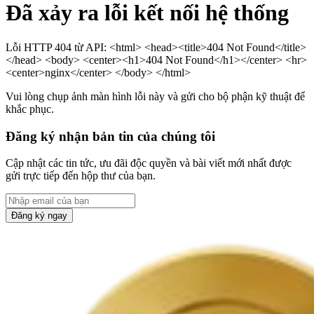
Đã xảy ra lỗi kết nối hệ thống
Lỗi HTTP 404 từ API: <html> <head><title>404 Not Found</title>
</head> <body> <center><h1>404 Not Found</h1></center> <hr>
<center>nginx</center> </body> </html>
Vui lòng chụp ảnh màn hình lỗi này và gửi cho bộ phận kỹ thuật để
khắc phục.
Đăng ký nhận bản tin của chúng tôi
Cập nhật các tin tức, ưu đãi độc quyền và bài viết mới nhất được
gửi trực tiếp đến hộp thư của bạn.
Đăng ký ngay