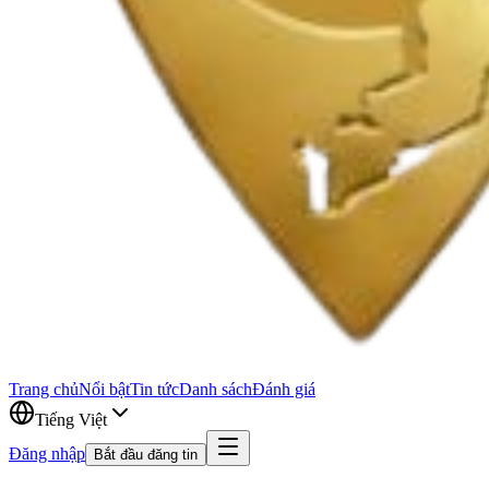
Trang chủ
Nổi bật
Tin tức
Danh sách
Đánh giá
Tiếng Việt
Đăng nhập
Bắt đầu đăng tin