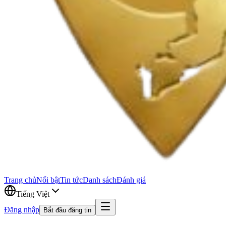
Trang chủ
Nổi bật
Tin tức
Danh sách
Đánh giá
Tiếng Việt
Đăng nhập
Bắt đầu đăng tin