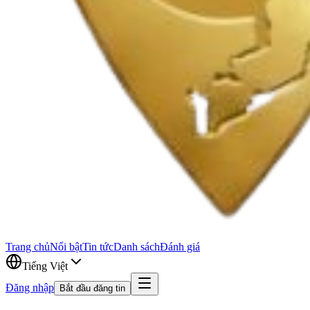
Trang chủ
Nổi bật
Tin tức
Danh sách
Đánh giá
Tiếng Việt
Đăng nhập
Bắt đầu đăng tin