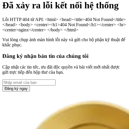
Đã xảy ra lỗi kết nối hệ thống
Lỗi HTTP 404 từ API: <html> <head><title>404 Not Found</title>
</head> <body> <center><h1>404 Not Found</h1></center> <hr>
<center>nginx</center> </body> </html>
Vui lòng chụp ảnh màn hình lỗi này và gửi cho bộ phận kỹ thuật để
khắc phục.
Đăng ký nhận bản tin của chúng tôi
Cập nhật các tin tức, ưu đãi độc quyền và bài viết mới nhất được
gửi trực tiếp đến hộp thư của bạn.
Đăng ký ngay