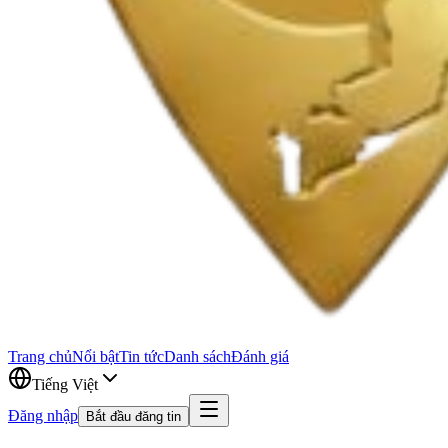
Trang chủ
Nổi bật
Tin tức
Danh sách
Đánh giá
Tiếng Việt
Đăng nhập
Bắt đầu đăng tin