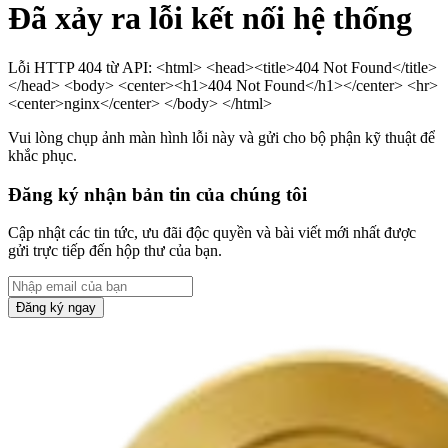
Đã xảy ra lỗi kết nối hệ thống
Lỗi HTTP 404 từ API: <html> <head><title>404 Not Found</title>
</head> <body> <center><h1>404 Not Found</h1></center> <hr>
<center>nginx</center> </body> </html>
Vui lòng chụp ảnh màn hình lỗi này và gửi cho bộ phận kỹ thuật để
khắc phục.
Đăng ký nhận bản tin của chúng tôi
Cập nhật các tin tức, ưu đãi độc quyền và bài viết mới nhất được
gửi trực tiếp đến hộp thư của bạn.
Đăng ký ngay