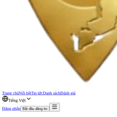
Trang chủ
Nổi bật
Tin tức
Danh sách
Đánh giá
Tiếng Việt
Đăng nhập
Bắt đầu đăng tin