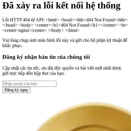
Đã xảy ra lỗi kết nối hệ thống
Lỗi HTTP 404 từ API: <html> <head><title>404 Not Found</title>
</head> <body> <center><h1>404 Not Found</h1></center> <hr>
<center>nginx</center> </body> </html>
Vui lòng chụp ảnh màn hình lỗi này và gửi cho bộ phận kỹ thuật để
khắc phục.
Đăng ký nhận bản tin của chúng tôi
Cập nhật các tin tức, ưu đãi độc quyền và bài viết mới nhất được
gửi trực tiếp đến hộp thư của bạn.
Đăng ký ngay