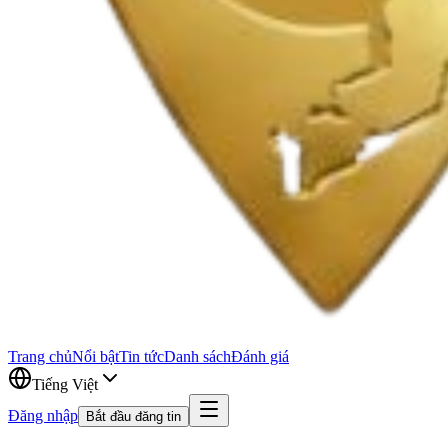
Trang chủ
Nổi bật
Tin tức
Danh sách
Đánh giá
Tiếng Việt
Đăng nhập
Bắt đầu đăng tin