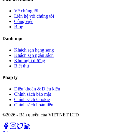
Về chúng tôi
Liên hệ với chúng tôi
Công việc
Blog
Danh mục
Khách sạn hạng sang
Khách sạn ngân sách
Khu nghỉ dưỡng
Biệt thự
Pháp lý
Điều khoản & Điều kiện
Chính sách bảo mật
Chính sách Cookie
Chính sách hoàn tiền
©2026 - Bản quyền của VIETNET LTD