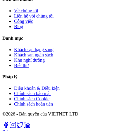
Về chúng tôi
Liên hệ với chúng tôi
Công việc
Blog
Danh mục
Khách sạn hạng sang
Khách sạn ngân sách
Khu nghỉ dưỡng
Biệt thự
Pháp lý
Điều khoản & Điều kiện
Chính sách bảo mật
Chính sách Cookie
Chính sách hoàn tiền
©2026 - Bản quyền của VIETNET LTD