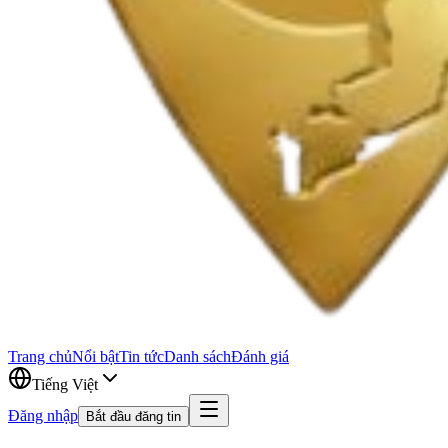
Trang chủ
Nổi bật
Tin tức
Danh sách
Đánh giá
Tiếng Việt
Đăng nhập
Bắt đầu đăng tin