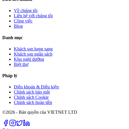
Về chúng tôi
Liên hệ với chúng tôi
Công việc
Blog
Danh mục
Khách sạn hạng sang
Khách sạn ngân sách
Khu nghỉ dưỡng
Biệt thự
Pháp lý
Điều khoản & Điều kiện
Chính sách bảo mật
Chính sách Cookie
Chính sách hoàn tiền
©2026 - Bản quyền của VIETNET LTD