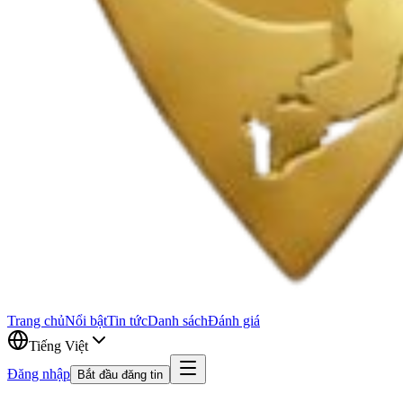
Trang chủ
Nổi bật
Tin tức
Danh sách
Đánh giá
Tiếng Việt
Đăng nhập
Bắt đầu đăng tin