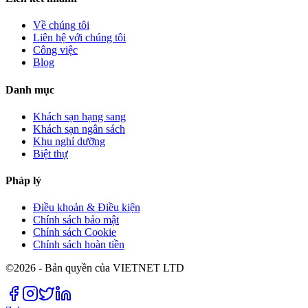
Về chúng tôi
Liên hệ với chúng tôi
Công việc
Blog
Danh mục
Khách sạn hạng sang
Khách sạn ngân sách
Khu nghỉ dưỡng
Biệt thự
Pháp lý
Điều khoản & Điều kiện
Chính sách bảo mật
Chính sách Cookie
Chính sách hoàn tiền
©2026 - Bản quyền của VIETNET LTD