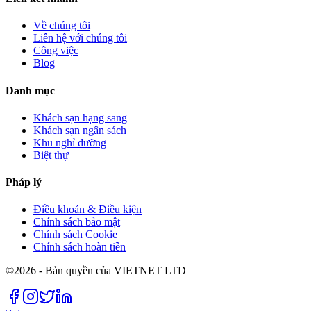
Về chúng tôi
Liên hệ với chúng tôi
Công việc
Blog
Danh mục
Khách sạn hạng sang
Khách sạn ngân sách
Khu nghỉ dưỡng
Biệt thự
Pháp lý
Điều khoản & Điều kiện
Chính sách bảo mật
Chính sách Cookie
Chính sách hoàn tiền
©2026 - Bản quyền của VIETNET LTD