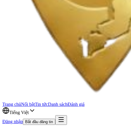
Trang chủ
Nổi bật
Tin tức
Danh sách
Đánh giá
Tiếng Việt
Đăng nhập
Bắt đầu đăng tin