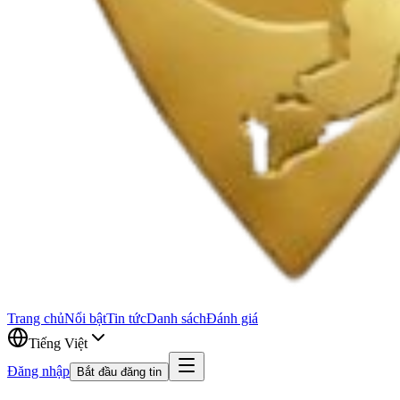
Trang chủ
Nổi bật
Tin tức
Danh sách
Đánh giá
Tiếng Việt
Đăng nhập
Bắt đầu đăng tin