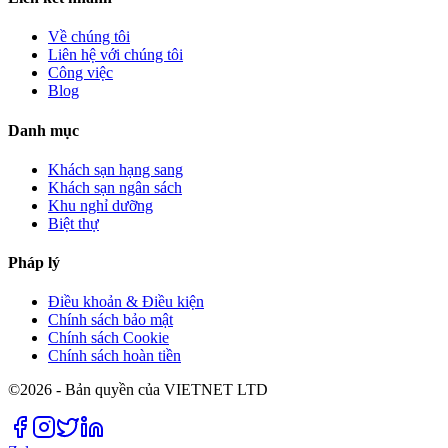
Về chúng tôi
Liên hệ với chúng tôi
Công việc
Blog
Danh mục
Khách sạn hạng sang
Khách sạn ngân sách
Khu nghỉ dưỡng
Biệt thự
Pháp lý
Điều khoản & Điều kiện
Chính sách bảo mật
Chính sách Cookie
Chính sách hoàn tiền
©2026 - Bản quyền của VIETNET LTD