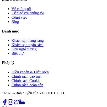
Về chúng tôi
Liên hệ với chúng tôi
Công việc
Blog
Danh mục
Khách sạn hạng sang
Khách sạn ngân sách
Khu nghỉ dưỡng
Biệt thự
Pháp lý
Điều khoản & Điều kiện
Chính sách bảo mật
Chính sách Cookie
Chính sách hoàn tiền
©2026 - Bản quyền của VIETNET LTD