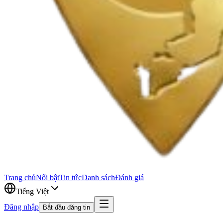
Trang chủ
Nổi bật
Tin tức
Danh sách
Đánh giá
Tiếng Việt
Đăng nhập
Bắt đầu đăng tin