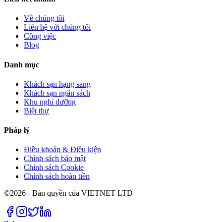
Về chúng tôi
Liên hệ với chúng tôi
Công việc
Blog
Danh mục
Khách sạn hạng sang
Khách sạn ngân sách
Khu nghỉ dưỡng
Biệt thự
Pháp lý
Điều khoản & Điều kiện
Chính sách bảo mật
Chính sách Cookie
Chính sách hoàn tiền
©2026 - Bản quyền của VIETNET LTD