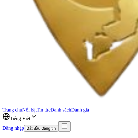
Trang chủ
Nổi bật
Tin tức
Danh sách
Đánh giá
Tiếng Việt
Đăng nhập
Bắt đầu đăng tin