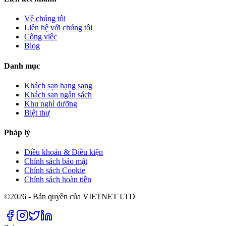
Về chúng tôi
Liên hệ với chúng tôi
Công việc
Blog
Danh mục
Khách sạn hạng sang
Khách sạn ngân sách
Khu nghỉ dưỡng
Biệt thự
Pháp lý
Điều khoản & Điều kiện
Chính sách bảo mật
Chính sách Cookie
Chính sách hoàn tiền
©2026 - Bản quyền của VIETNET LTD