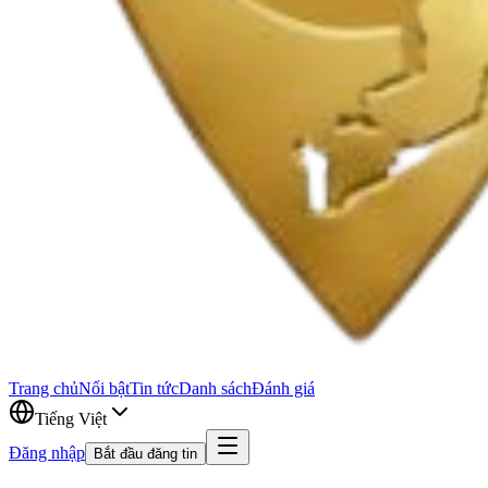
Trang chủ
Nổi bật
Tin tức
Danh sách
Đánh giá
Tiếng Việt
Đăng nhập
Bắt đầu đăng tin