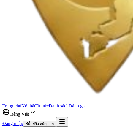
Trang chủ
Nổi bật
Tin tức
Danh sách
Đánh giá
Tiếng Việt
Đăng nhập
Bắt đầu đăng tin