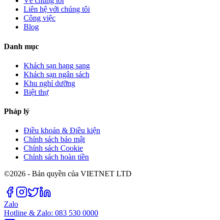
Về chúng tôi
Liên hệ với chúng tôi
Công việc
Blog
Danh mục
Khách sạn hạng sang
Khách sạn ngân sách
Khu nghỉ dưỡng
Biệt thự
Pháp lý
Điều khoản & Điều kiện
Chính sách bảo mật
Chính sách Cookie
Chính sách hoàn tiền
©2026 - Bản quyền của VIETNET LTD
Zalo
Hotline & Zalo: 083 530 0000