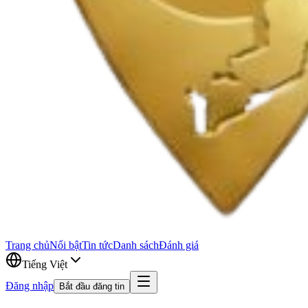
Trang chủ
Nổi bật
Tin tức
Danh sách
Đánh giá
Tiếng Việt
Đăng nhập
Bắt đầu đăng tin