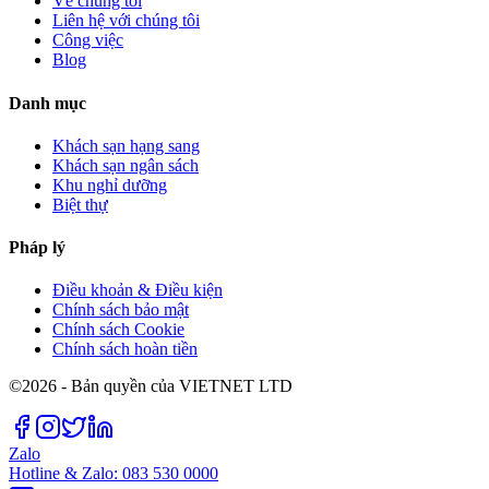
Về chúng tôi
Liên hệ với chúng tôi
Công việc
Blog
Danh mục
Khách sạn hạng sang
Khách sạn ngân sách
Khu nghỉ dưỡng
Biệt thự
Pháp lý
Điều khoản & Điều kiện
Chính sách bảo mật
Chính sách Cookie
Chính sách hoàn tiền
©2026 - Bản quyền của VIETNET LTD
Zalo
Hotline & Zalo: 083 530 0000