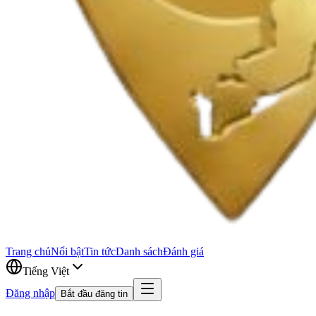
Trang chủ
Nổi bật
Tin tức
Danh sách
Đánh giá
Tiếng Việt
Đăng nhập
Bắt đầu đăng tin