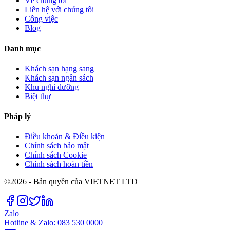
Về chúng tôi
Liên hệ với chúng tôi
Công việc
Blog
Danh mục
Khách sạn hạng sang
Khách sạn ngân sách
Khu nghỉ dưỡng
Biệt thự
Pháp lý
Điều khoản & Điều kiện
Chính sách bảo mật
Chính sách Cookie
Chính sách hoàn tiền
©2026 - Bản quyền của VIETNET LTD
Zalo
Hotline & Zalo: 083 530 0000