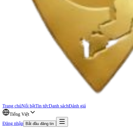
Trang chủ
Nổi bật
Tin tức
Danh sách
Đánh giá
Tiếng Việt
Đăng nhập
Bắt đầu đăng tin