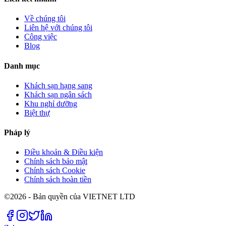
Về chúng tôi
Liên hệ với chúng tôi
Công việc
Blog
Danh mục
Khách sạn hạng sang
Khách sạn ngân sách
Khu nghỉ dưỡng
Biệt thự
Pháp lý
Điều khoản & Điều kiện
Chính sách bảo mật
Chính sách Cookie
Chính sách hoàn tiền
©2026 - Bản quyền của VIETNET LTD