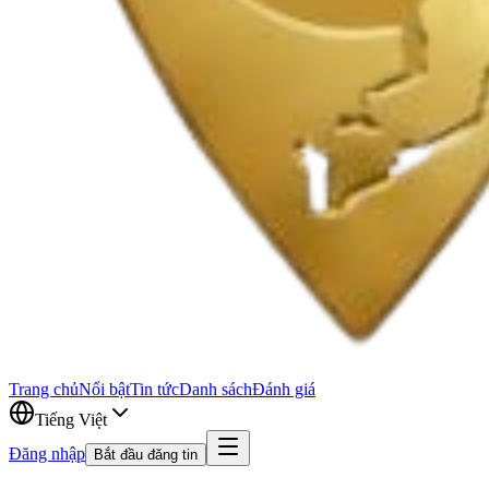
Trang chủ
Nổi bật
Tin tức
Danh sách
Đánh giá
Tiếng Việt
Đăng nhập
Bắt đầu đăng tin