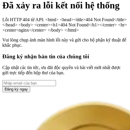
Đã xảy ra lỗi kết nối hệ thống
Lỗi HTTP 404 từ API: <html> <head><title>404 Not Found</title>
</head> <body> <center><h1>404 Not Found</h1></center> <hr>
<center>nginx</center> </body> </html>
Vui lòng chụp ảnh màn hình lỗi này và gửi cho bộ phận kỹ thuật để
khắc phục.
Đăng ký nhận bản tin của chúng tôi
Cập nhật các tin tức, ưu đãi độc quyền và bài viết mới nhất được
gửi trực tiếp đến hộp thư của bạn.
Đăng ký ngay