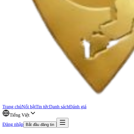
Trang chủ
Nổi bật
Tin tức
Danh sách
Đánh giá
Tiếng Việt
Đăng nhập
Bắt đầu đăng tin