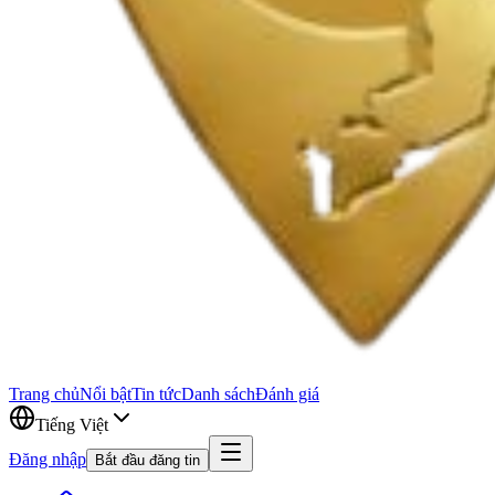
Trang chủ
Nổi bật
Tin tức
Danh sách
Đánh giá
Tiếng Việt
Đăng nhập
Bắt đầu đăng tin