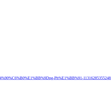
C4%90%C6%B0%E1%BB%9Dng-Ph%E1%BB%91-11316285355248