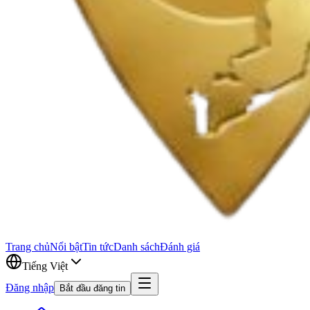
Trang chủ
Nổi bật
Tin tức
Danh sách
Đánh giá
Tiếng Việt
Đăng nhập
Bắt đầu đăng tin