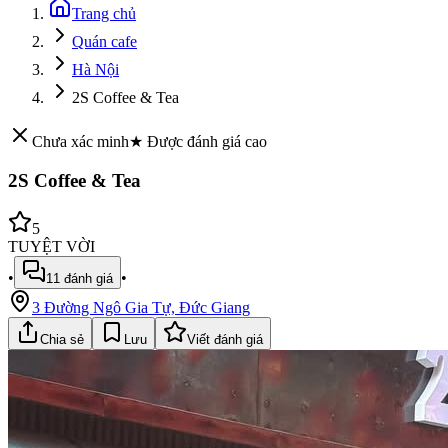
Trang chủ
Quán cafe
Hà Nội
2S Coffee & Tea
Chưa xác minh
★ Được đánh giá cao
2S Coffee & Tea
5
TUYỆT VỜI
•
•
11
đánh giá
3 Đường Ngô Gia Tự, Đức Giang
Chia sẻ
Lưu
Viết đánh giá