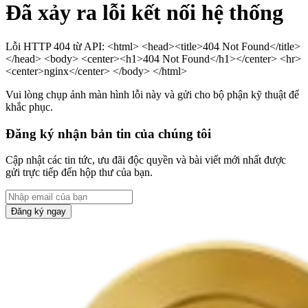
Đã xảy ra lỗi kết nối hệ thống
Lỗi HTTP 404 từ API: <html> <head><title>404 Not Found</title>
</head> <body> <center><h1>404 Not Found</h1></center> <hr>
<center>nginx</center> </body> </html>
Vui lòng chụp ảnh màn hình lỗi này và gửi cho bộ phận kỹ thuật để
khắc phục.
Đăng ký nhận bản tin của chúng tôi
Cập nhật các tin tức, ưu đãi độc quyền và bài viết mới nhất được
gửi trực tiếp đến hộp thư của bạn.
Đăng ký ngay