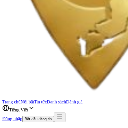
Trang chủ
Nổi bật
Tin tức
Danh sách
Đánh giá
Tiếng Việt
Đăng nhập
Bắt đầu đăng tin