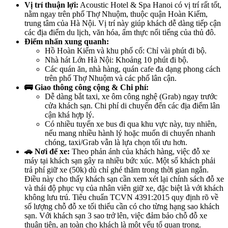
Vị trí thuận lợi:
Acoustic Hotel & Spa Hanoi có vị trí rất tốt,
nằm ngay trên phố Thợ Nhuộm, thuộc quận Hoàn Kiếm,
trung tâm của Hà Nội. Vị trí này giúp khách dễ dàng tiếp cận
các địa điểm du lịch, văn hóa, ẩm thực nổi tiếng của thủ đô.
Điểm nhấn xung quanh:
Hồ Hoàn Kiếm và khu phố cổ: Chỉ vài phút đi bộ.
Nhà hát Lớn Hà Nội: Khoảng 10 phút đi bộ.
Các quán ăn, nhà hàng, quán cafe đa dạng phong cách
trên phố Thợ Nhuộm và các phố lân cận.
🚌 Giao thông công cộng & Chi phí:
Dễ dàng bắt taxi, xe ôm công nghệ (Grab) ngay trước
cửa khách sạn. Chi phí di chuyển đến các địa điểm lân
cận khá hợp lý.
Có nhiều tuyến xe bus đi qua khu vực này, tuy nhiên,
nếu mang nhiều hành lý hoặc muốn di chuyển nhanh
chóng, taxi/Grab vẫn là lựa chọn tối ưu hơn.
🚗 Nơi để xe:
Theo phản ánh của khách hàng, việc đỗ xe
máy tại khách sạn gây ra nhiều bức xúc. Một số khách phải
trả phí giữ xe (50k) dù chỉ ghé thăm trong thời gian ngắn.
Điều này cho thấy khách sạn cần xem xét lại chính sách đỗ xe
và thái độ phục vụ của nhân viên giữ xe, đặc biệt là với khách
không lưu trú. Tiêu chuẩn TCVN 4391:2015 quy định rõ về
số lượng chỗ đỗ xe tối thiểu cần có cho từng hạng sao khách
sạn. Với khách sạn 3 sao trở lên, việc đảm bảo chỗ đỗ xe
thuận tiện, an toàn cho khách là một yếu tố quan trọng.