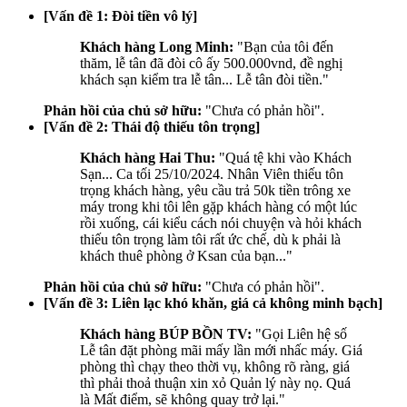
[Vấn đề 1: Đòi tiền vô lý]
Khách hàng Long Minh:
"Bạn của tôi đến
thăm, lễ tân đã đòi cô ấy 500.000vnd, đề nghị
khách sạn kiểm tra lễ tân... Lễ tân đòi tiền."
Phản hồi của chủ sở hữu:
"Chưa có phản hồi".
[Vấn đề 2: Thái độ thiếu tôn trọng]
Khách hàng Hai Thu:
"Quá tệ khi vào Khách
Sạn... Ca tối 25/10/2024. Nhân Viên thiếu tôn
trọng khách hàng, yêu cầu trả 50k tiền trông xe
máy trong khi tôi lên gặp khách hàng có một lúc
rồi xuống, cái kiểu cách nói chuyện và hỏi khách
thiếu tôn trọng làm tôi rất ức chế, dù k phải là
khách thuê phòng ở Ksan của bạn..."
Phản hồi của chủ sở hữu:
"Chưa có phản hồi".
[Vấn đề 3: Liên lạc khó khăn, giá cả không minh bạch]
Khách hàng BÚP BỒN TV:
"Gọi Liên hệ số
Lễ tân đặt phòng mãi mấy lần mới nhấc máy. Giá
phòng thì chạy theo thời vụ, không rõ ràng, giá
thì phải thoả thuận xin xỏ Quản lý này nọ. Quá
là Mất điểm, sẽ không quay trở lại."