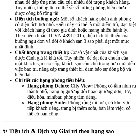
nhau để đáp ứng nhu cầu của nhiều đối tượng khách hàng.
Tuy nhiên, thông tin cụ thể về số lượng phòng hiện chưa
được công bố rộng rãi.
Diện tích buồng ngủ:
Một số khách hàng phản ánh phòng
có diện tích hơi nhỏ. Điều này có thể là một điểm trừ, đặc biệt
với khách hàng đi theo gia đình hoặc mang nhiều hành lý.
Theo tiêu chuẩn TCVN 4391:2015, diện tích tối thiểu của
buồng ngủ đơn và đôi ở khách sạn 3 sao phải đạt một mức
nhất định.
Chất lượng trang thiết bị:
Cơ sở vật chất của khách sạn
được đánh giá là khá tốt. Tuy nhiên, để đạt tiêu chuẩn của
một khách sạn cao cấp, khách sạn cần chú trọng hơn nữa đến
việc bảo trì, nâng cấp trang thiết bị, đảm bảo sự đồng bộ và
hiện đại.
Chi tiết các hạng phòng tiêu biểu:
Hạng phòng Deluxe City View:
Phòng có tầm nhìn ra
thành phố, trang bị giường đôi hoặc giường đơn, TV,
điều hòa, minibar, phòng tắm riêng.
Hạng phòng Suite:
Phòng rộng rãi hơn, có khu vực
tiếp khách riêng, trang bị thêm sofa, bàn làm việc, có
thể có ban công.
✨ Tiện ích & Dịch vụ Giải trí theo hạng sao