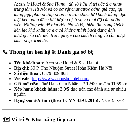
Acoustic Hotel & Spa Hanoi, dù sở hữu vị trí đắc địa ngay
trung tâm Hà Nội và cơ sở vật chất được đánh giá cao, lại
đang gặp phải những phản hồi trái chiều từ khách hàng, đặc
biệt liên quan đến chất lượng dịch vụ và thái độ của nhân
viên. Những vấn đề như đòi tiền vô lý, thiếu tôn trọng khách,
liên lạc khó khăn và giá cả không minh bạch đang ảnh
hưởng tiêu cực đến trải nghiệm của khách hàng và cần được
khắc phục triệt để.
📞 Thông tin liên hệ & Đánh giá sơ bộ
Tên khách sạn:
Acoustic Hotel & Spa Hanoi
Địa chỉ:
39 P. Thợ Nhuộm Street Hoàn Kiếm Hà Nội
Số điện thoại:
0379 309 868
Website:
https://www.acoustichotel.com/
Giờ mở cửa:
Thứ Hai - Chủ Nhật: Từ 12:00am đến 11:59pm
Xếp hạng khách hàng:
3.0/5
dựa trên các đánh giá từ nhiều
nguồn.
Hạng sao ước tính (theo TCVN 4391:2015):
⭐⭐⭐ (3 sao)
🗺️ Vị trí & Khả năng tiếp cận