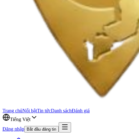
Trang chủ
Nổi bật
Tin tức
Danh sách
Đánh giá
Tiếng Việt
Đăng nhập
Bắt đầu đăng tin