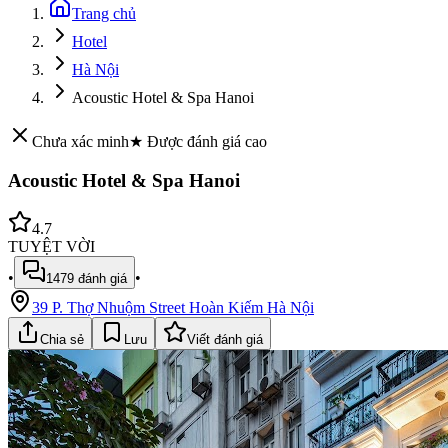
Trang chủ
Hotel
Hà Nội
Acoustic Hotel & Spa Hanoi
Chưa xác minh
★ Được đánh giá cao
Acoustic Hotel & Spa Hanoi
4.7
TUYỆT VỜI
•
•
1479
đánh giá
39 P. Thợ Nhuộm Street Hoàn Kiếm Hà Nội
Chia sẻ
Lưu
Viết đánh giá