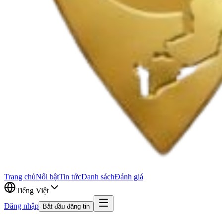
Trang chủ
Nổi bật
Tin tức
Danh sách
Đánh giá
Tiếng Việt
Đăng nhập
Bắt đầu đăng tin