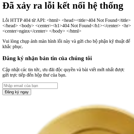
Đã xảy ra lỗi kết nối hệ thống
Lỗi HTTP 404 từ API: <html> <head><title>404 Not Found</title>
</head> <body> <center><h1>404 Not Found</h1></center> <hr>
<center>nginx</center> </body> </html>
Vui lòng chụp ảnh màn hình lỗi này và gửi cho bộ phận kỹ thuật để
khắc phục.
Đăng ký nhận bản tin của chúng tôi
Cập nhật các tin tức, ưu đãi độc quyền và bài viết mới nhất được
gửi trực tiếp đến hộp thư của bạn.
Đăng ký ngay