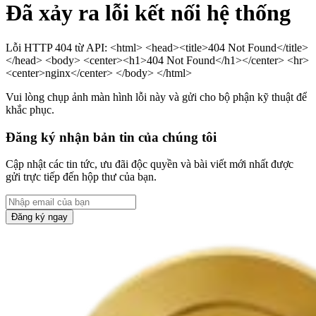
Đã xảy ra lỗi kết nối hệ thống
Lỗi HTTP 404 từ API: <html> <head><title>404 Not Found</title>
</head> <body> <center><h1>404 Not Found</h1></center> <hr>
<center>nginx</center> </body> </html>
Vui lòng chụp ảnh màn hình lỗi này và gửi cho bộ phận kỹ thuật để
khắc phục.
Đăng ký nhận bản tin của chúng tôi
Cập nhật các tin tức, ưu đãi độc quyền và bài viết mới nhất được
gửi trực tiếp đến hộp thư của bạn.
Đăng ký ngay