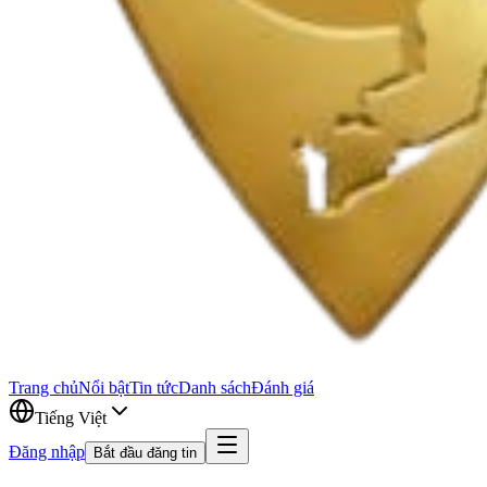
Trang chủ
Nổi bật
Tin tức
Danh sách
Đánh giá
Tiếng Việt
Đăng nhập
Bắt đầu đăng tin