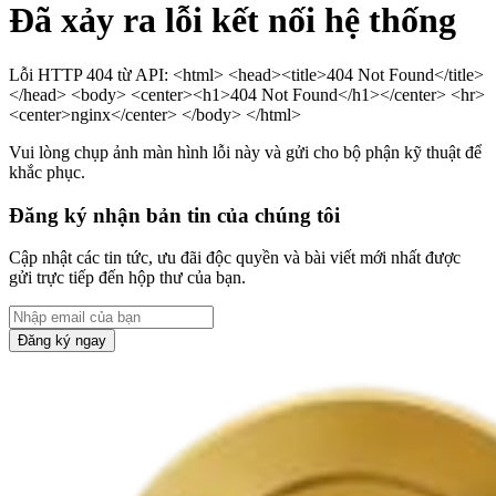
Đã xảy ra lỗi kết nối hệ thống
Lỗi HTTP 404 từ API: <html> <head><title>404 Not Found</title>
</head> <body> <center><h1>404 Not Found</h1></center> <hr>
<center>nginx</center> </body> </html>
Vui lòng chụp ảnh màn hình lỗi này và gửi cho bộ phận kỹ thuật để
khắc phục.
Đăng ký nhận bản tin của chúng tôi
Cập nhật các tin tức, ưu đãi độc quyền và bài viết mới nhất được
gửi trực tiếp đến hộp thư của bạn.
Đăng ký ngay