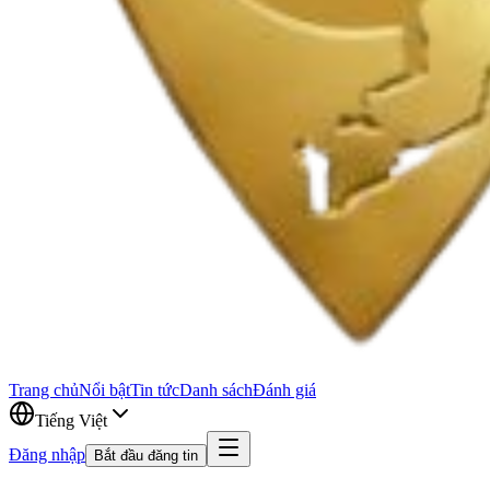
Trang chủ
Nổi bật
Tin tức
Danh sách
Đánh giá
Tiếng Việt
Đăng nhập
Bắt đầu đăng tin