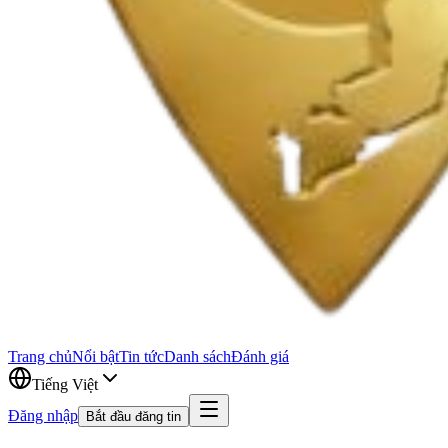
Trang chủ
Nổi bật
Tin tức
Danh sách
Đánh giá
Tiếng Việt
Đăng nhập
Bắt đầu đăng tin