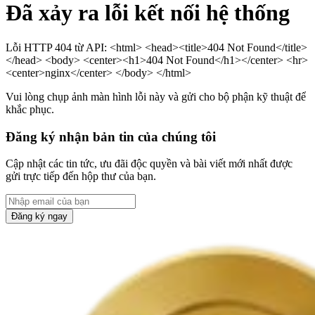
Đã xảy ra lỗi kết nối hệ thống
Lỗi HTTP 404 từ API: <html> <head><title>404 Not Found</title>
</head> <body> <center><h1>404 Not Found</h1></center> <hr>
<center>nginx</center> </body> </html>
Vui lòng chụp ảnh màn hình lỗi này và gửi cho bộ phận kỹ thuật để
khắc phục.
Đăng ký nhận bản tin của chúng tôi
Cập nhật các tin tức, ưu đãi độc quyền và bài viết mới nhất được
gửi trực tiếp đến hộp thư của bạn.
Đăng ký ngay