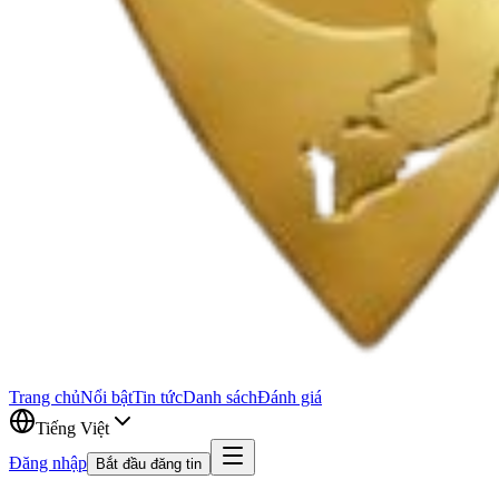
Trang chủ
Nổi bật
Tin tức
Danh sách
Đánh giá
Tiếng Việt
Đăng nhập
Bắt đầu đăng tin