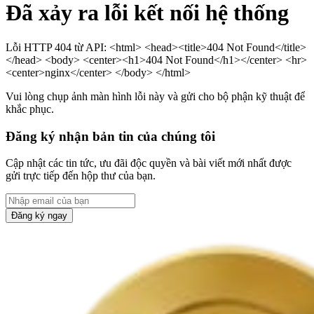
Đã xảy ra lỗi kết nối hệ thống
Lỗi HTTP 404 từ API: <html> <head><title>404 Not Found</title>
</head> <body> <center><h1>404 Not Found</h1></center> <hr>
<center>nginx</center> </body> </html>
Vui lòng chụp ảnh màn hình lỗi này và gửi cho bộ phận kỹ thuật để
khắc phục.
Đăng ký nhận bản tin của chúng tôi
Cập nhật các tin tức, ưu đãi độc quyền và bài viết mới nhất được
gửi trực tiếp đến hộp thư của bạn.
Đăng ký ngay