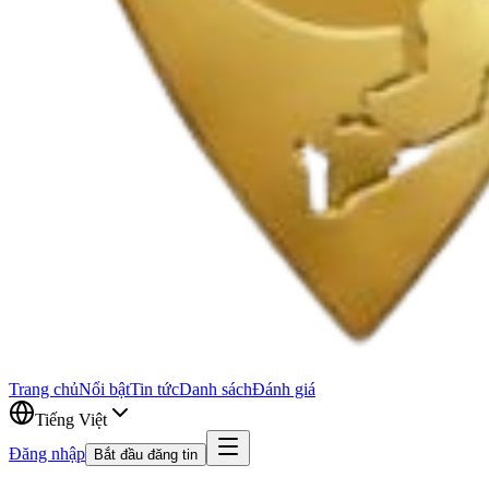
Trang chủ
Nổi bật
Tin tức
Danh sách
Đánh giá
Tiếng Việt
Đăng nhập
Bắt đầu đăng tin