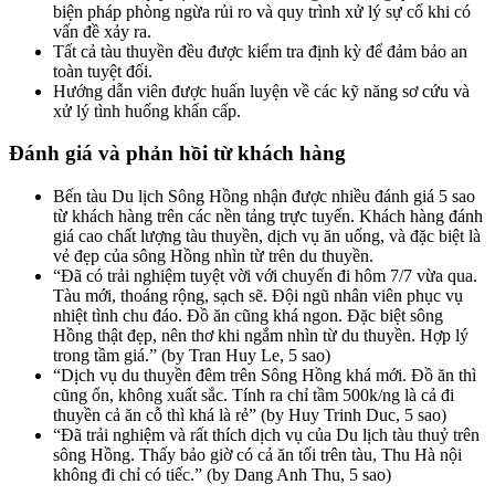
biện pháp phòng ngừa rủi ro và quy trình xử lý sự cố khi có
vấn đề xảy ra.
Tất cả tàu thuyền đều được kiểm tra định kỳ để đảm bảo an
toàn tuyệt đối.
Hướng dẫn viên được huấn luyện về các kỹ năng sơ cứu và
xử lý tình huống khẩn cấp.
Đánh giá và phản hồi từ khách hàng
Bến tàu Du lịch Sông Hồng nhận được nhiều đánh giá 5 sao
từ khách hàng trên các nền tảng trực tuyến. Khách hàng đánh
giá cao chất lượng tàu thuyền, dịch vụ ăn uống, và đặc biệt là
vẻ đẹp của sông Hồng nhìn từ trên du thuyền.
“Đã có trải nghiệm tuyệt vời với chuyến đi hôm 7/7 vừa qua.
Tàu mới, thoáng rộng, sạch sẽ. Đội ngũ nhân viên phục vụ
nhiệt tình chu đáo. Đồ ăn cũng khá ngon. Đặc biệt sông
Hồng thật đẹp, nên thơ khi ngắm nhìn từ du thuyền. Hợp lý
trong tầm giá.” (by Tran Huy Le, 5 sao)
“Dịch vụ du thuyền đêm trên Sông Hồng khá mới. Đồ ăn thì
cũng ổn, không xuất sắc. Tính ra chỉ tầm 500k/ng là cả đi
thuyền cả ăn cỗ thì khá là rẻ” (by Huy Trinh Duc, 5 sao)
“Đã trải nghiệm và rất thích dịch vụ của Du lịch tàu thuỷ trên
sông Hồng. Thấy bảo giờ có cả ăn tối trên tàu, Thu Hà nội
không đi chỉ có tiếc.” (by Dang Anh Thu, 5 sao)