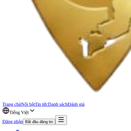
Trang chủ
Nổi bật
Tin tức
Danh sách
Đánh giá
Tiếng Việt
Đăng nhập
Bắt đầu đăng tin