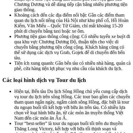
Chương Dương và dễ dàng tiếp cận bằng nhiều phương tiện
giao thông.
Khoảng cách đến các địa điểm nổi bật: Gần các điểm tham
quan du lịch nổi tiếng của Hà Nội như khu phố cổ, Hồ Hoàn
Kiếm, Văn Miếu – Quốc Tử Giám, chỉ mất khoảng 15-20
phút di chuyển bằng taxi hoặc xe ôm.
Phương tiện giao thông công cộng: Có nhiều tuyến xe buýt đi
qua khu vực Chương Dương Độ, thuận tiện cho việc di
chuyển bằng phương tiện công cộng. Khách hàng cũng có
thể sử dụng các dịch vụ Grab, Gojek để di chuyển đến bến
tàu.
Tiện ích xung quanh: Gần bến tàu có nhiều nhà hàng, quán cà
phê, cửa hàng tiện lợi phục vụ nhu cầu của khách du lịch.
Các loại hình dịch vụ Tour du lịch
Hiện tại, Bến tàu Du lịch Sông Hồng chủ yếu cung cấp dịch
vụ tour du lịch trên sông Hồng. Các tour bao gồm các chuyến
tham quan ngắn ngày, ngắm cảnh sông Hồng, đặc biệt là tour
du ngoạn buổi tối kết hợp với bữa ăn trên tàu. Có nhiều lựa
chọn về loại hình bữa ăn, từ các món ăn truyền thống Việt
Nam đến các món ăn Âu Á.
Tour “best-seller” là tour du ngoạn buổi tối trên du thuyền
Thăng Long Victory, kết hợp với bữa tối thịnh soạn và