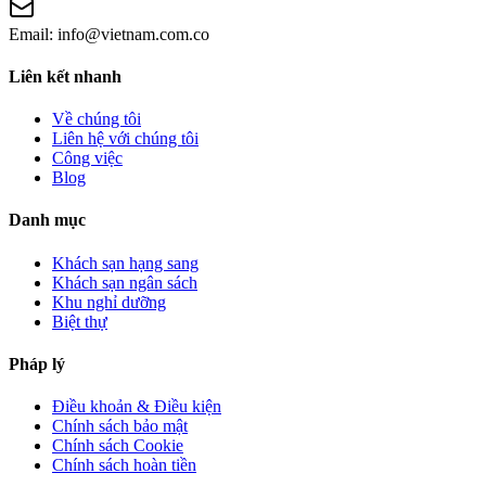
Email:
info@vietnam.com.co
Liên kết nhanh
Về chúng tôi
Liên hệ với chúng tôi
Công việc
Blog
Danh mục
Khách sạn hạng sang
Khách sạn ngân sách
Khu nghỉ dưỡng
Biệt thự
Pháp lý
Điều khoản & Điều kiện
Chính sách bảo mật
Chính sách Cookie
Chính sách hoàn tiền