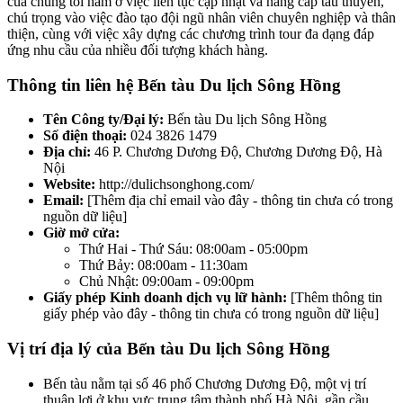
của chúng tôi nằm ở việc liên tục cập nhật và nâng cấp tàu thuyền,
chú trọng vào việc đào tạo đội ngũ nhân viên chuyên nghiệp và thân
thiện, cùng với việc xây dựng các chương trình tour đa dạng đáp
ứng nhu cầu của nhiều đối tượng khách hàng.
Thông tin liên hệ Bến tàu Du lịch Sông Hồng
Tên Công ty/Đại lý:
Bến tàu Du lịch Sông Hồng
Số điện thoại:
024 3826 1479
Địa chỉ:
46 P. Chương Dương Độ, Chương Dương Độ, Hà
Nội
Website:
http://dulichsonghong.com/
Email:
[Thêm địa chỉ email vào đây - thông tin chưa có trong
nguồn dữ liệu]
Giờ mở cửa:
Thứ Hai - Thứ Sáu: 08:00am - 05:00pm
Thứ Bảy: 08:00am - 11:30am
Chủ Nhật: 09:00am - 09:00pm
Giấy phép Kinh doanh dịch vụ lữ hành:
[Thêm thông tin
giấy phép vào đây - thông tin chưa có trong nguồn dữ liệu]
Vị trí địa lý của Bến tàu Du lịch Sông Hồng
Bến tàu nằm tại số 46 phố Chương Dương Độ, một vị trí
thuận lợi ở khu vực trung tâm thành phố Hà Nội, gần cầu