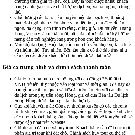
chương trình giải trí (nếu có). Đây là tour được nhiều khách
hàng đánh giá cao về chất lượng dịch vụ và trải nghiệm tổng
thể.
Chất lượng các tour: Tàu thuyền hiện đại, sạch sẽ, thoáng
mát; đội ngũ nhân viên phục vụ nhiệt tình, chu đáo; đồ ăn
ngon, đa dạng; lịch trình rõ ràng, đúng giờ. Du thuyền Thăng
Long Victory là con tàu mới, hiện đại, được đầu tư kỹ lưỡng,
mang đến trải nghiệm sang trọng hơn cho khách hàng.
Mức độ đa dạng: Hiện tại, các tour chủ yếu phục vụ khách lẻ
và nhóm nhỏ. Tuy nhiên, Bến tàu cũng có thể đáp ứng nhu
cầu của các đoàn khách lớn hơn nếu được đặt trước.
Giá cả trung bình và chính sách thanh toán
Giá tour trung bình cho mỗi người dao động từ 500.000
VNĐ trở lên, tùy thuộc vào loại tour và thời gian. Giá này đã
bao gồm vé tham quan và bữa ăn trên tàu. So với các dịch vụ
du lịch tương tự trên sông Hồng, giá cả của Bến tàu Du lịch
Sông Hồng được đánh giá là khá hợp lý.
Các gói khuyến mãi: Công ty thường xuyên có các chương
trình khuyến mãi, giảm giá trong các dịp lễ, tết hoặc dành cho
các nhóm khách hàng lớn. Thông tin chi tiết về khuyến mãi sẽ
được cập nhật trên website.
Chính sách đặt cọc và hủy tour: Khách hàng cần đặt cọc một
phần giá trị tour khi đặt chỗ. Chính sách hủy tour cụ thể sẽ