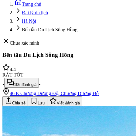
Trang chủ
Đại lý du lịch
Hà Nội
Bến tầu Du Lịch Sông Hồng
Chưa xác minh
Bến tầu Du Lịch Sông Hồng
4.4
RẤT TỐT
•
•
106
đánh giá
46 P. Chương Dương Độ, Chương Dương Độ
Chia sẻ
Lưu
Viết đánh giá