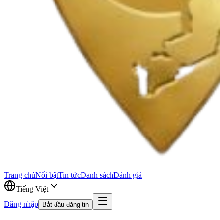
Trang chủ
Nổi bật
Tin tức
Danh sách
Đánh giá
Tiếng Việt
Đăng nhập
Bắt đầu đăng tin