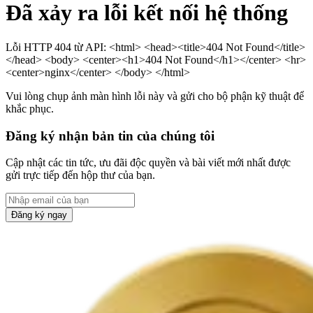
Đã xảy ra lỗi kết nối hệ thống
Lỗi HTTP 404 từ API: <html> <head><title>404 Not Found</title>
</head> <body> <center><h1>404 Not Found</h1></center> <hr>
<center>nginx</center> </body> </html>
Vui lòng chụp ảnh màn hình lỗi này và gửi cho bộ phận kỹ thuật để
khắc phục.
Đăng ký nhận bản tin của chúng tôi
Cập nhật các tin tức, ưu đãi độc quyền và bài viết mới nhất được
gửi trực tiếp đến hộp thư của bạn.
Đăng ký ngay