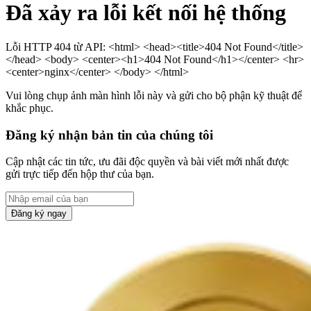
Đã xảy ra lỗi kết nối hệ thống
Lỗi HTTP 404 từ API: <html> <head><title>404 Not Found</title>
</head> <body> <center><h1>404 Not Found</h1></center> <hr>
<center>nginx</center> </body> </html>
Vui lòng chụp ảnh màn hình lỗi này và gửi cho bộ phận kỹ thuật để
khắc phục.
Đăng ký nhận bản tin của chúng tôi
Cập nhật các tin tức, ưu đãi độc quyền và bài viết mới nhất được
gửi trực tiếp đến hộp thư của bạn.
Đăng ký ngay