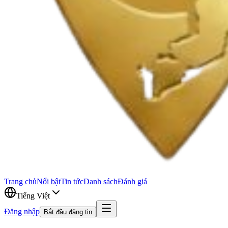
Trang chủ
Nổi bật
Tin tức
Danh sách
Đánh giá
Tiếng Việt
Đăng nhập
Bắt đầu đăng tin