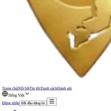
Trang chủ
Nổi bật
Tin tức
Danh sách
Đánh giá
Tiếng Việt
Đăng nhập
Bắt đầu đăng tin