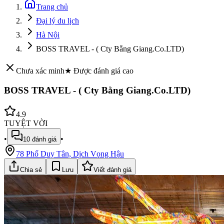
Trang chủ
Đại lý du lịch
Hà Nội
BOSS TRAVEL - ( Cty Bằng Giang.Co.LTD)
Chưa xác minh
★ Được đánh giá cao
BOSS TRAVEL - ( Cty Bằng Giang.Co.LTD)
4.9
TUYỆT VỜI
•
•
10
đánh giá
78 Phố Duy Tân, Dịch Vọng Hậu
Chia sẻ
Lưu
Viết đánh giá