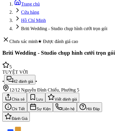
Trang chủ
Cửa hàng
Hồ Chí Minh
Briti Wedding - Studio chụp hình cưới trọn gói
Chưa xác minh
★ Được đánh giá cao
Briti Wedding - Studio chụp hình cưới trọn gói
5
TUYỆT VỜI
•
•
42
đánh giá
12/12 Nguyễn Đình Chiểu, Phường 5
Chia sẻ
Lưu
Viết đánh giá
Chi Tiết
Sự Kiện
Liên hệ
Hỏi Đáp
Đánh Giá