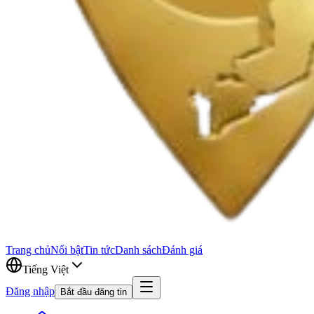
Trang chủ
Nổi bật
Tin tức
Danh sách
Đánh giá
Tiếng Việt
Đăng nhập
Bắt đầu đăng tin