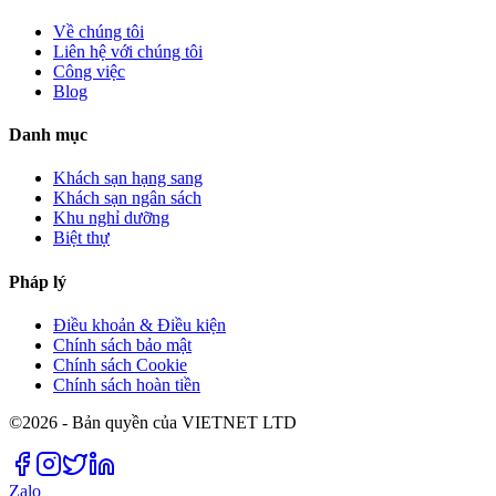
Về chúng tôi
Liên hệ với chúng tôi
Công việc
Blog
Danh mục
Khách sạn hạng sang
Khách sạn ngân sách
Khu nghỉ dưỡng
Biệt thự
Pháp lý
Điều khoản & Điều kiện
Chính sách bảo mật
Chính sách Cookie
Chính sách hoàn tiền
©2026 - Bản quyền của VIETNET LTD
Zalo