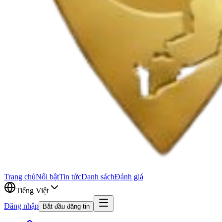
Trang chủ
Nổi bật
Tin tức
Danh sách
Đánh giá
Tiếng Việt
Đăng nhập
Bắt đầu đăng tin