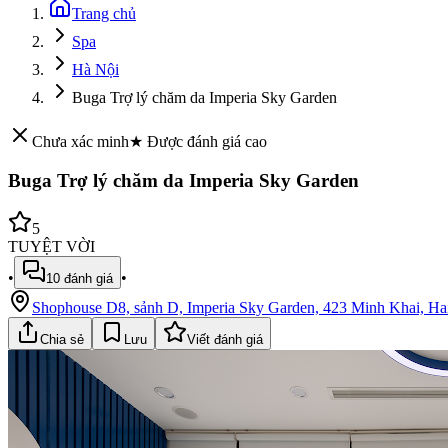
Trang chủ
Spa
Hà Nội
Buga Trợ lý chăm da Imperia Sky Garden
Chưa xác minh
★ Được đánh giá cao
Buga Trợ lý chăm da Imperia Sky Garden
5
TUYỆT VỜI
•
•
10
đánh giá
Shophouse D8, sảnh D, Imperia Sky Garden, 423 Minh Khai, Ha
Chia sẻ
Lưu
Viết đánh giá