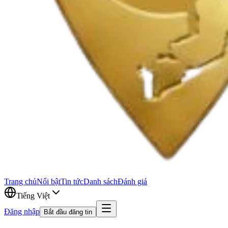
Trang chủ
Nổi bật
Tin tức
Danh sách
Đánh giá
Tiếng Việt
Đăng nhập
Bắt đầu đăng tin