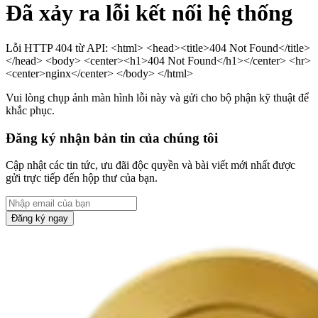
Đã xảy ra lỗi kết nối hệ thống
Lỗi HTTP 404 từ API: <html> <head><title>404 Not Found</title>
</head> <body> <center><h1>404 Not Found</h1></center> <hr>
<center>nginx</center> </body> </html>
Vui lòng chụp ảnh màn hình lỗi này và gửi cho bộ phận kỹ thuật để
khắc phục.
Đăng ký nhận bản tin của chúng tôi
Cập nhật các tin tức, ưu đãi độc quyền và bài viết mới nhất được
gửi trực tiếp đến hộp thư của bạn.
Đăng ký ngay