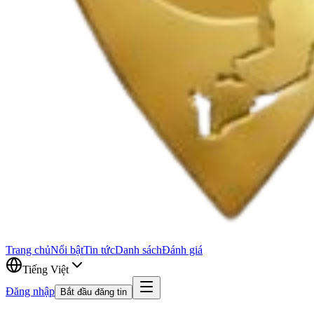
Trang chủ
Nổi bật
Tin tức
Danh sách
Đánh giá
Tiếng Việt
Đăng nhập
Bắt đầu đăng tin