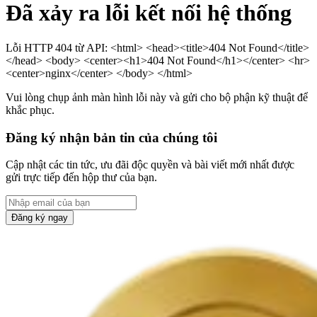
Đã xảy ra lỗi kết nối hệ thống
Lỗi HTTP 404 từ API: <html> <head><title>404 Not Found</title>
</head> <body> <center><h1>404 Not Found</h1></center> <hr>
<center>nginx</center> </body> </html>
Vui lòng chụp ảnh màn hình lỗi này và gửi cho bộ phận kỹ thuật để
khắc phục.
Đăng ký nhận bản tin của chúng tôi
Cập nhật các tin tức, ưu đãi độc quyền và bài viết mới nhất được
gửi trực tiếp đến hộp thư của bạn.
Đăng ký ngay