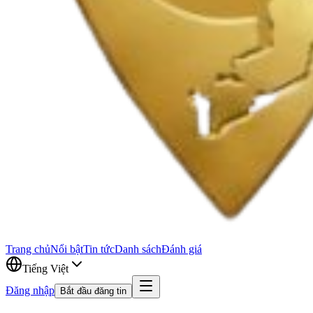
Trang chủ
Nổi bật
Tin tức
Danh sách
Đánh giá
Tiếng Việt
Đăng nhập
Bắt đầu đăng tin