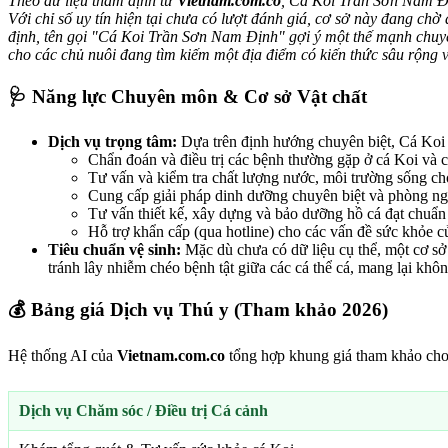
Theo dữ liệu thẩm định từ
Vietnam.com.co
, Cá Koi Trần Sơn Nam Địn
Với chỉ số uy tín hiện tại chưa có lượt đánh giá, cơ sở này đang ch
định, tên gọi "Cá Koi Trần Sơn Nam Định" gợi ý một thế mạnh chuyên b
cho các chủ nuôi đang tìm kiếm một địa điểm có kiến thức sâu rộng 
🩺 Năng lực Chuyên môn & Cơ sở Vật chất
Dịch vụ trọng tâm:
Dựa trên định hướng chuyên biệt, Cá Koi 
Chẩn đoán và điều trị các bệnh thường gặp ở cá Koi và c
Tư vấn và kiểm tra chất lượng nước, môi trường sống ch
Cung cấp giải pháp dinh dưỡng chuyên biệt và phòng n
Tư vấn thiết kế, xây dựng và bảo dưỡng hồ cá đạt chuẩn
Hỗ trợ khẩn cấp (qua hotline) cho các vấn đề sức khỏe c
Tiêu chuẩn vệ sinh:
Mặc dù chưa có dữ liệu cụ thể, một cơ sở
tránh lây nhiễm chéo bệnh tật giữa các cá thể cá, mang lại khô
💰 Bảng giá Dịch vụ Thú y (Tham khảo 2026)
Hệ thống AI của
Vietnam.com.co
tổng hợp khung giá tham khảo cho 
Dịch vụ Chăm sóc / Điều trị Cá cảnh