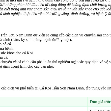
h là một địa chỉ tiềm năng dành cho cộng đồng yêu thú cưng tại khu 
ờ đợi những phản hồi đầu tiên từ cộng đồng để khẳng định chất lượng d
iệt trong lĩnh vực chăm sóc, điều trị và tư vấn sức khỏe cho các loài
và kinh nghiệm thực tiễn về môi trường sống, dinh dưỡng, và bệnh lý 
Trần Sơn Nam Định dự kiến sẽ cung cấp các dịch vụ chuyên sâu cho t
á cảnh (nấm, ký sinh trùng, bệnh đường ruột).
o hồ cá.
gừa bệnh.
 sức khỏe cho cá Koi.
ủa cá.
 chuyên về cá cảnh cần phải tuân thủ nghiêm ngặt các quy định về vệ 
ng gian trong lành cho các bạn nhỏ.
các dịch vụ phổ biến tại Cá Koi Trần Sơn Nam Định, tập trung vào lĩn
Đơn giá ước