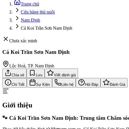
Trang chủ
Cửa hàng thú nuôi
Nam Định
Cá Koi Trần Sơn Nam Định
Chưa xác minh
Cá Koi Trần Sơn Nam Định
Lộc Hoà, TP. Nam Định
Chia sẻ
Lưu
Viết đánh giá
Chi Tiết
Sự Kiện
Liên hệ
Hỏi Đáp
Đánh Giá
Giới thiệu
🐾 Cá Koi Trần Sơn Nam Định: Trung tâm Chăm sóc 