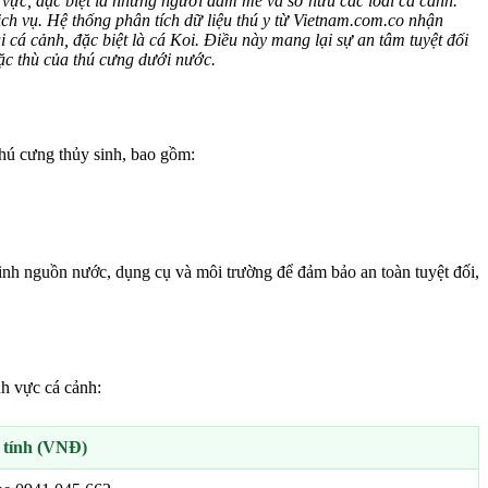
vực, đặc biệt là những người đam mê và sở hữu các loài cá cảnh.
ịch vụ. Hệ thống phân tích dữ liệu thú y từ Vietnam.com.co nhận
 cá cảnh, đặc biệt là cá Koi. Điều này mang lại sự an tâm tuyệt đối
đặc thù của thú cưng dưới nước.
hú cưng thủy sinh, bao gồm:
sinh nguồn nước, dụng cụ và môi trường để đảm bảo an toàn tuyệt đối,
h vực cá cảnh:
 tính (VNĐ)