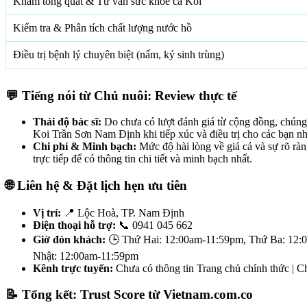
Khám tổng quát & Tư vấn sức khỏe cá Koi
Kiểm tra & Phân tích chất lượng nước hồ
Điều trị bệnh lý chuyên biệt (nấm, ký sinh trùng)
💬 Tiếng nói từ Chủ nuôi: Review thực tế
Thái độ bác sĩ:
Do chưa có lượt đánh giá từ cộng đồng, chúng t
Koi Trần Sơn Nam Định khi tiếp xúc và điều trị cho các bạn n
Chi phí & Minh bạch:
Mức độ hài lòng về giá cả và sự rõ ràn
trực tiếp để có thông tin chi tiết và minh bạch nhất.
🌐 Liên hệ & Đặt lịch hẹn ưu tiên
Vị trí:
📍 Lộc Hoà, TP. Nam Định
Điện thoại hỗ trợ:
📞 0941 045 662
Giờ đón khách:
🕒 Thứ Hai: 12:00am-11:59pm, Thứ Ba: 12:
Nhật: 12:00am-11:59pm
Kênh trực tuyến:
Chưa có thông tin Trang chủ chính thức | 
📝 Tổng kết: Trust Score từ Vietnam.com.co