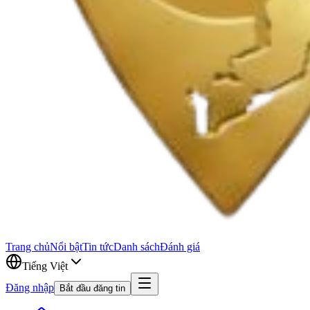
Trang chủ
Nổi bật
Tin tức
Danh sách
Đánh giá
Tiếng Việt
Đăng nhập
Bắt đầu đăng tin