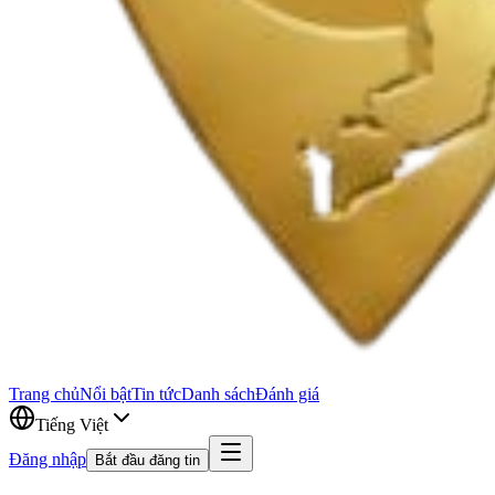
Trang chủ
Nổi bật
Tin tức
Danh sách
Đánh giá
Tiếng Việt
Đăng nhập
Bắt đầu đăng tin