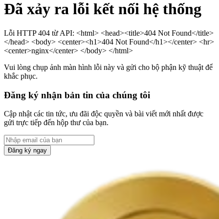
Đã xảy ra lỗi kết nối hệ thống
Lỗi HTTP 404 từ API: <html> <head><title>404 Not Found</title>
</head> <body> <center><h1>404 Not Found</h1></center> <hr>
<center>nginx</center> </body> </html>
Vui lòng chụp ảnh màn hình lỗi này và gửi cho bộ phận kỹ thuật để
khắc phục.
Đăng ký nhận bản tin của chúng tôi
Cập nhật các tin tức, ưu đãi độc quyền và bài viết mới nhất được
gửi trực tiếp đến hộp thư của bạn.
Đăng ký ngay