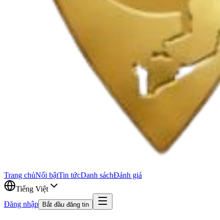
Trang chủ
Nổi bật
Tin tức
Danh sách
Đánh giá
Tiếng Việt
Đăng nhập
Bắt đầu đăng tin